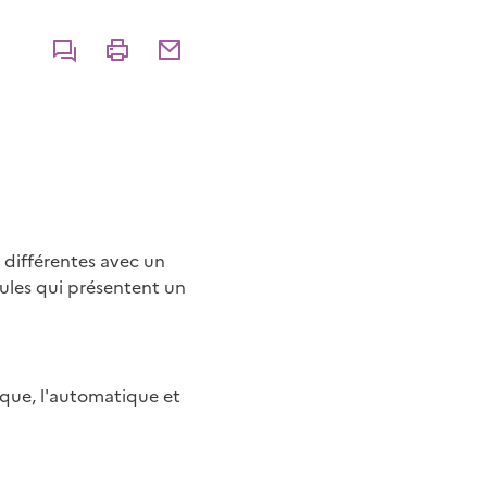
Commenter
Imprimer
Partager par courriel
 différentes avec un
ules qui présentent un
tique, l'automatique et