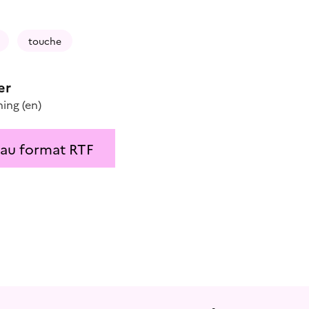
touche
er
ning
(en)
 au format RTF