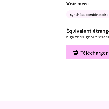
Voir aussi
synthèse combinatoire
Équivalent étrang
high throughput scree
Télécharger
Menu prefooter