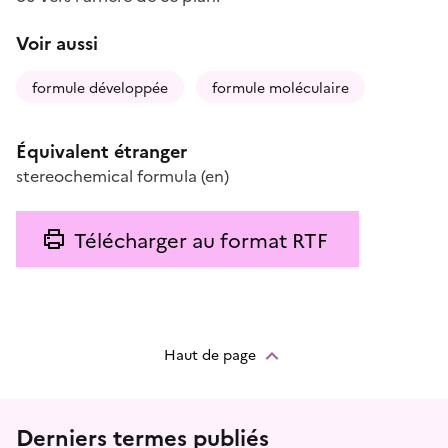
Voir aussi
formule développée
formule moléculaire
Équivalent étranger
stereochemical formula
(en)
Télécharger au format RTF
Haut de page
Menu prefooter
Derniers termes publiés