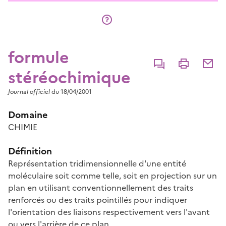
formule
Commenter
Imprimer
Partage
stéréochimique
Journal officiel
du 18/04/2001
Domaine
CHIMIE
Définition
Représentation tridimensionnelle d'une entité
moléculaire soit comme telle, soit en projection sur un
plan en utilisant conventionnellement des traits
renforcés ou des traits pointillés pour indiquer
l'orientation des liaisons respectivement vers l'avant
ou vers l'arrière de ce plan.