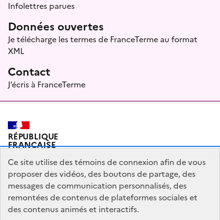
Infolettres parues
Données ouvertes
Je télécharge les termes de FranceTerme au format
XML
Contact
J’écris à FranceTerme
RÉPUBLIQUE
FRANÇAISE
Ce site utilise des témoins de connexion afin de vous
proposer des vidéos, des boutons de partage, des
messages de communication personnalisés, des
Plan du site
Mentions légales
Qui sommes-nous ?
remontées de contenus de plateformes sociales et
Partagez votre expérience pour améliorer les services
des contenus animés et interactifs.
publics