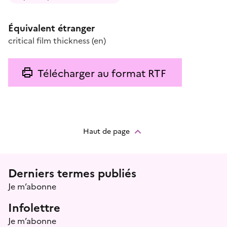
Équivalent étranger
critical film thickness
(en)
Télécharger au format RTF
Haut de page
Menu prefooter
Derniers termes publiés
Je m’abonne
Infolettre
Je m’abonne