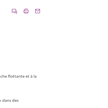
Commenter
Imprimer
Partager par courriel
he flottante et à la
u dans des