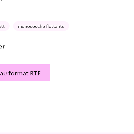
ett
monocouche flottante
er
 au format RTF