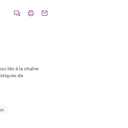
Commenter
Imprimer
Partager par courriel
 liés à la chaîne
istiques de
cs