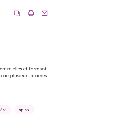
Commenter
Imprimer
Partager par courriel
entre elles et formant
n ou plusieurs atomes
ère
spiro-