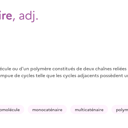
ire
, adj.
cule ou d'un polymère constitués de deux chaînes reliées 
mpue de cycles telle que les cycles adjacents possèdent u
omolécule
monocaténaire
multicaténaire
polym