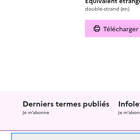
Équivalent étrang
double-strand
(en)
Télécharger
Menu prefooter
Derniers termes publiés
Infole
Je m’abonne
Je m’abon