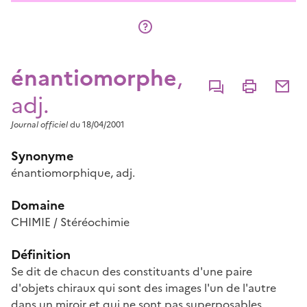
énantiomorphe
,
Commenter
Imprimer
Partage
adj.
Journal officiel
du 18/04/2001
Synonyme
énantiomorphique
, adj.
Domaine
CHIMIE / Stéréochimie
Définition
Se dit de chacun des constituants d'une paire
d'objets chiraux qui sont des images l'un de l'autre
dans un miroir et qui ne sont pas superposables.