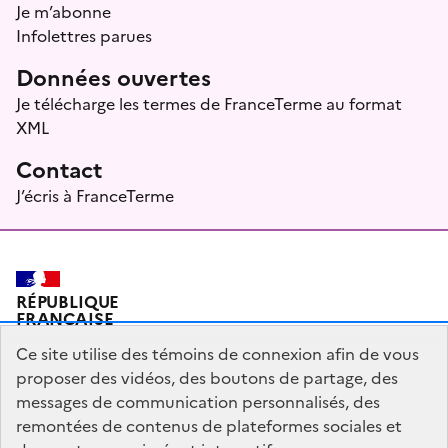
Je m’abonne
Infolettres parues
Données ouvertes
Je télécharge les termes de FranceTerme au format
XML
Contact
J’écris à FranceTerme
RÉPUBLIQUE
FRANÇAISE
Ce site utilise des témoins de connexion afin de vous
proposer des vidéos, des boutons de partage, des
messages de communication personnalisés, des
Plan du site
Mentions légales
Qui sommes-nous ?
remontées de contenus de plateformes sociales et
Partagez votre expérience pour améliorer les services