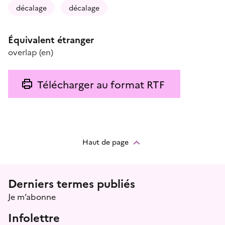
décalage
décalage
Équivalent étranger
overlap
(en)
Télécharger au format RTF
Haut de page
Menu prefooter
Derniers termes publiés
Je m’abonne
Infolettre