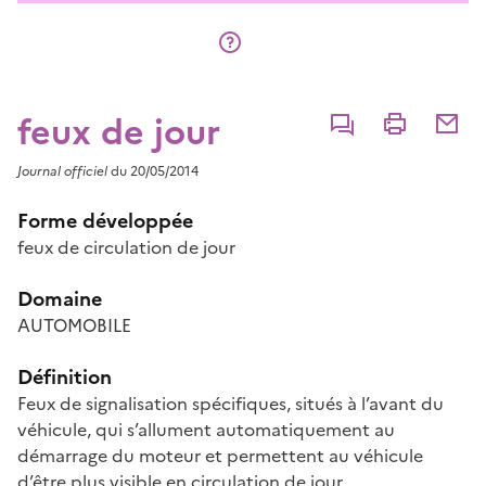
feux de jour
Commenter
Imprimer
Partage
Journal officiel
du 20/05/2014
Forme développée
feux de circulation de jour
Domaine
AUTOMOBILE
Définition
Feux de signalisation spécifiques, situés à l’avant du
véhicule, qui s’allument automatiquement au
démarrage du moteur et permettent au véhicule
d’être plus visible en circulation de jour.