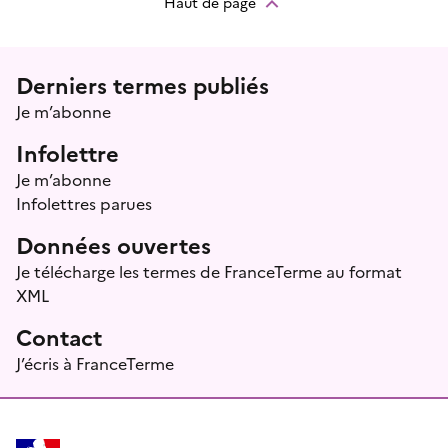
Haut de page
Menu prefooter
Derniers termes publiés
Je m’abonne
Infolettre
Je m’abonne
Infolettres parues
Données ouvertes
Je télécharge les termes de FranceTerme au format
XML
Contact
J’écris à FranceTerme