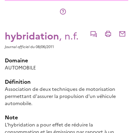
hybridation
, n.f.
Commenter
Imprimer
Partage
Journal officiel
du 08/06/2011
Domaine
AUTOMOBILE
Définition
Association de deux techniques de motorisation
permettant d'assurer la propulsion d'un véhicule
automobile.
Note
L'hybridation a pour effet de réduire la
consommation et les émissions par rapport à un