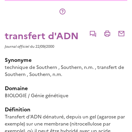
transfert d'ADN
Commenter
Imprimer
Partage
Journal officiel
du 22/09/2000
Synonyme
technique de Southern
,
Southern
, n.m.
,
transfert de
Southern
,
Southern
, n.m.
Domaine
BIOLOGIE / Génie génétique
Définition
Transfert d'ADN dénaturé, depuis un gel (agarose par
exemple) sur une membrane (nitrocellulose par
exemple), où il peut être hybridé avec un acide