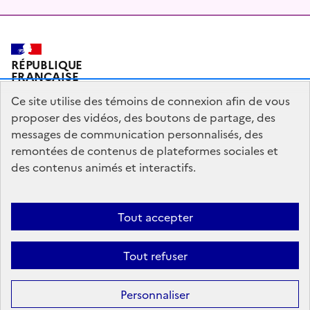
RÉPUBLIQUE
FRANÇAISE
Ce site utilise des témoins de connexion afin de vous
proposer des vidéos, des boutons de partage, des
messages de communication personnalisés, des
Plan du site
Mentions légales
Qui sommes-nous ?
remontées de contenus de plateformes sociales et
Partagez votre expérience pour améliorer les services
des contenus animés et interactifs.
publics
Accessibilité : partiellement conforme
Tout accepter
legifrance.gouv.fr
gouvernement.fr
Tout refuser
Sauf mention contraire, tous les contenus de ce site sont sous
licence
Personnaliser
etalab-2.0