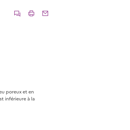
Commenter
Imprimer
Partager par courriel
ieu poreux et en
t inférieure à la