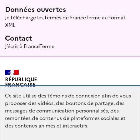
Données ouvertes
Je télécharge les termes de FranceTerme au format
XML
Contact
J’écris à FranceTerme
RÉPUBLIQUE
FRANÇAISE
Ce site utilise des témoins de connexion afin de vous
proposer des vidéos, des boutons de partage, des
messages de communication personnalisés, des
Plan du site
Mentions légales
Qui sommes-nous ?
remontées de contenus de plateformes sociales et
Partagez votre expérience pour améliorer les services
des contenus animés et interactifs.
publics