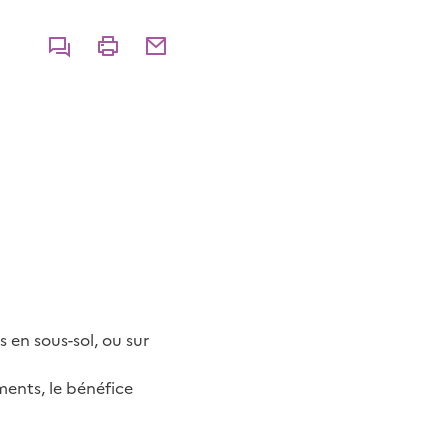
Commenter
Imprimer
Partager par courriel
s en sous-sol, ou sur
ments, le bénéfice