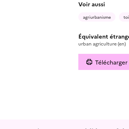
Voir aussi
agriurbanisme
to
Équivalent étrang
urban agriculture
(en)
Télécharger
Menu prefooter