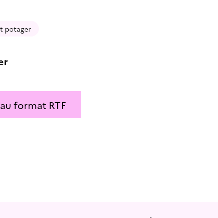
it potager
er
 au format RTF