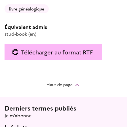
livre généalogique
Équivalent admis
stud-book
(en)
Télécharger au format RTF
Haut de page
Menu prefooter
Derniers termes publiés
Je m’abonne