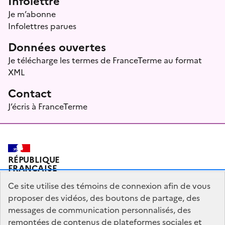
Infolettre
Je m’abonne
Infolettres parues
Données ouvertes
Je télécharge les termes de FranceTerme au format
XML
Contact
J’écris à FranceTerme
RÉPUBLIQUE
FRANÇAISE
Ce site utilise des témoins de connexion afin de vous
proposer des vidéos, des boutons de partage, des
messages de communication personnalisés, des
Plan du site
Mentions légales
Qui sommes-nous ?
remontées de contenus de plateformes sociales et