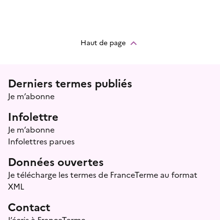
Haut de page
Menu prefooter
Derniers termes publiés
Je m’abonne
Infolettre
Je m’abonne
Infolettres parues
Données ouvertes
Je télécharge les termes de FranceTerme au format
XML
Contact
J’écris à FranceTerme