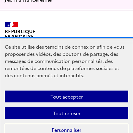
RÉPUBLIQUE
FRANÇAISE
Ce site utilise des témoins de connexion afin de vous
proposer des vidéos, des boutons de partage, des
messages de communication personnalisés, des
Plan du site
Mentions légales
Qui sommes-nous ?
remontées de contenus de plateformes sociales et
Partagez votre expérience pour améliorer les services
des contenus animés et interactifs.
publics
Accessibilité : partiellement conforme
Tout accepter
legifrance.gouv.fr
gouvernement.fr
Tout refuser
Sauf mention contraire, tous les contenus de ce site sont sous
licence
Personnaliser
etalab-2.0