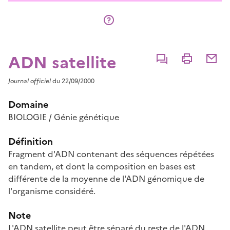
ADN satellite
Commenter
Imprimer
Partage
Journal officiel
du 22/09/2000
Domaine
BIOLOGIE / Génie génétique
Définition
Fragment d'ADN contenant des séquences répétées
en tandem, et dont la composition en bases est
différente de la moyenne de l'ADN génomique de
l'organisme considéré.
Note
L'ADN satellite peut être séparé du reste de l'ADN