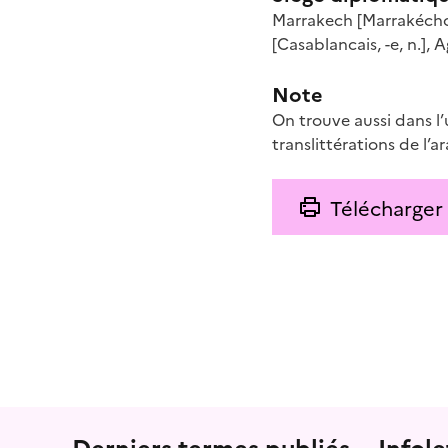
Marrakech
[Marrakéchoi
[Casablancais, -e
, n.
]
,
A
Note
On trouve aussi dans l’
translittérations de l’a
Télécharger
Menu prefooter
Derniers termes publiés
Infole