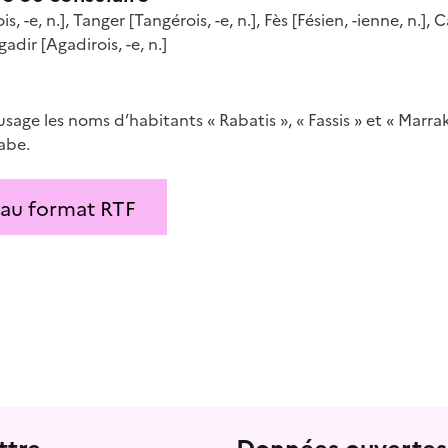
s, -e
, n.
]
,
Tanger
[Tangérois, -e
, n.
]
,
Fès
[Fésien, -ienne
, n.
]
,
C
gadir
[Agadirois, -e
, n.
]
usage les noms d’habitants « Rabatis », « Fassis » et « Marra
rabe.
 au format RTF
ttre
Données ouvertes