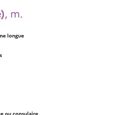
)
, m.
rme longue
s
e ou consulaire