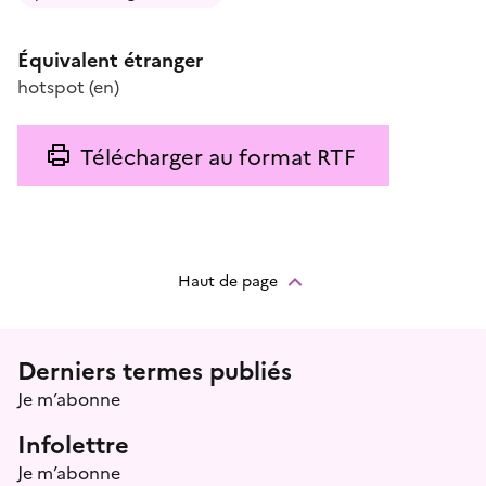
Équivalent étranger
hotspot
(en)
Télécharger au format RTF
Haut de page
Menu prefooter
Derniers termes publiés
Je m’abonne
Infolettre
Je m’abonne