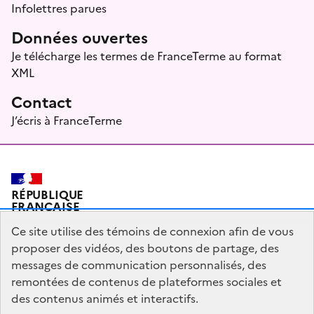
Infolettres parues
Données ouvertes
Je télécharge les termes de FranceTerme au format
XML
Contact
J’écris à FranceTerme
RÉPUBLIQUE
FRANÇAISE
Ce site utilise des témoins de connexion afin de vous
proposer des vidéos, des boutons de partage, des
messages de communication personnalisés, des
Plan du site
Mentions légales
Qui sommes-nous ?
remontées de contenus de plateformes sociales et
Partagez votre expérience pour améliorer les services
des contenus animés et interactifs.
publics