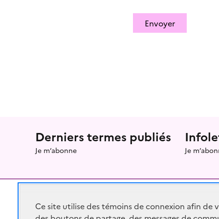
Envoyer
Menu prefooter
Derniers termes publiés
Infole
Je m’abonne
Je m’abon
Ce site utilise des témoins de connexion afin de 
des boutons de partage, des messages de commu