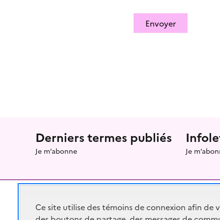
Envoyer
Menu prefooter
Derniers termes publiés
Infole
Je m’abonne
Je m’abon
Ce site utilise des témoins de connexion afin de 
des boutons de partage, des messages de commu