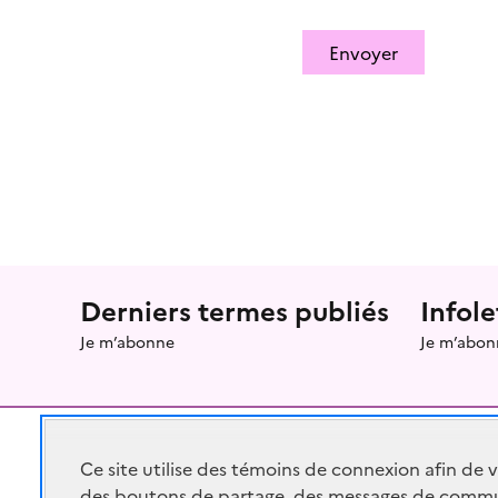
Envoyer
Menu prefooter
Derniers termes publiés
Infole
Je m’abonne
Je m’abon
Ce site utilise des témoins de connexion afin de 
des boutons de partage, des messages de commu