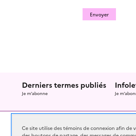
Envoyer
Menu prefooter
Derniers termes publiés
Infole
Je m’abonne
Je m’abon
Ce site utilise des témoins de connexion afin de 
des boutons de partage, des messages de commu