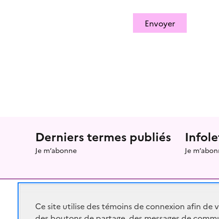
Envoyer
Menu prefooter
Derniers termes publiés
Infole
Je m’abonne
Je m’abon
Ce site utilise des témoins de connexion afin de 
des boutons de partage, des messages de commu