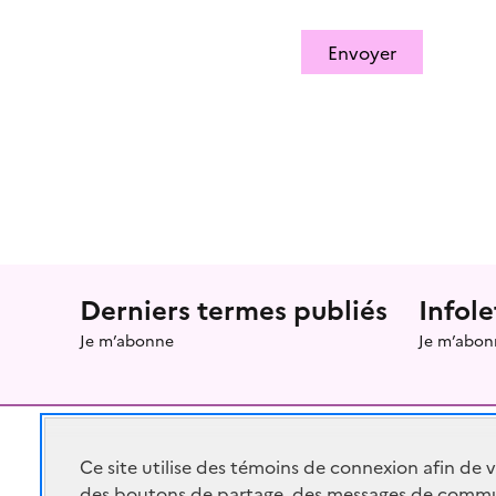
Envoyer
Menu prefooter
Derniers termes publiés
Infole
Je m’abonne
Je m’abon
Ce site utilise des témoins de connexion afin de 
des boutons de partage, des messages de commu