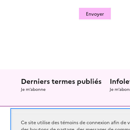
Envoyer
Menu prefooter
Derniers termes publiés
Infole
Je m’abonne
Je m’abon
Ce site utilise des témoins de connexion afin de 
des boutons de partage, des messages de commu