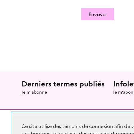
Envoyer
Menu prefooter
Derniers termes publiés
Infole
Je m’abonne
Je m’abon
Ce site utilise des témoins de connexion afin de 
des boutons de partage, des messages de commu