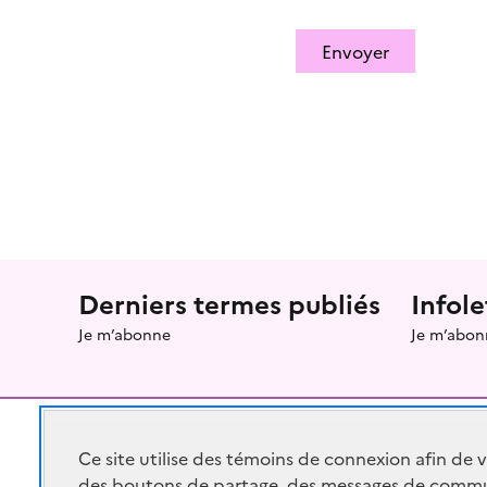
Envoyer
Menu prefooter
Derniers termes publiés
Infole
Je m’abonne
Je m’abon
Ce site utilise des témoins de connexion afin de 
des boutons de partage, des messages de commu