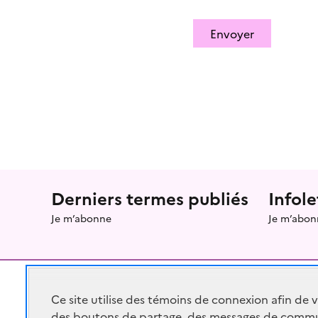
Envoyer
Menu prefooter
Derniers termes publiés
Infole
Je m’abonne
Je m’abon
Ce site utilise des témoins de connexion afin de 
des boutons de partage, des messages de commu