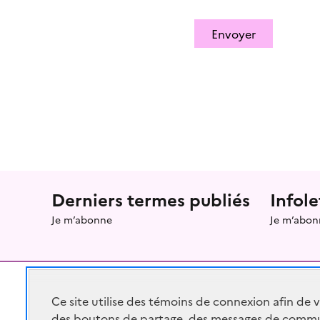
Envoyer
Menu prefooter
Derniers termes publiés
Infole
Je m’abonne
Je m’abon
Ce site utilise des témoins de connexion afin de 
des boutons de partage, des messages de commu