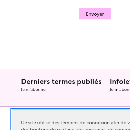
Envoyer
Menu prefooter
Derniers termes publiés
Infole
Je m’abonne
Je m’abon
Ce site utilise des témoins de connexion afin de 
des boutons de partage, des messages de commu