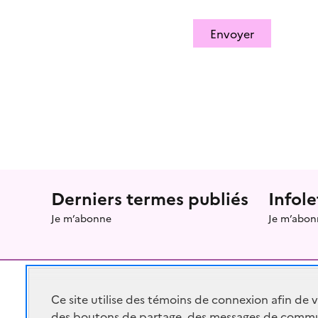
Envoyer
Menu prefooter
Derniers termes publiés
Infole
Je m’abonne
Je m’abon
Ce site utilise des témoins de connexion afin de 
des boutons de partage, des messages de commu