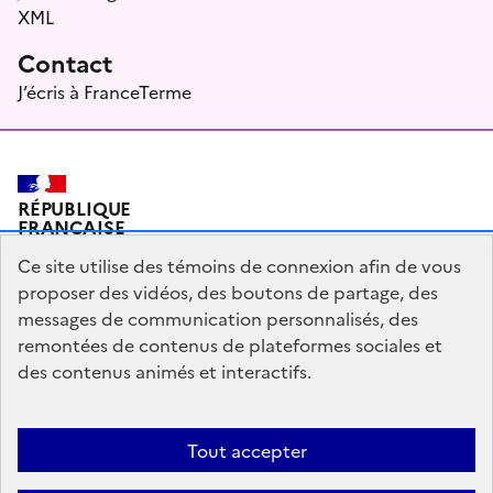
XML
Contact
J’écris à FranceTerme
RÉPUBLIQUE
FRANÇAISE
Ce site utilise des témoins de connexion afin de vous
proposer des vidéos, des boutons de partage, des
messages de communication personnalisés, des
Plan du site
Mentions légales
Qui sommes-nous ?
remontées de contenus de plateformes sociales et
Partagez votre expérience pour améliorer les services
des contenus animés et interactifs.
publics
Accessibilité : partiellement conforme
Tout accepter