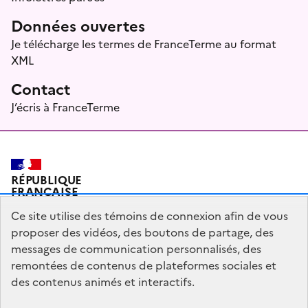
Données ouvertes
Je télécharge les termes de FranceTerme au format
XML
Contact
J’écris à FranceTerme
RÉPUBLIQUE
FRANÇAISE
Ce site utilise des témoins de connexion afin de vous
proposer des vidéos, des boutons de partage, des
messages de communication personnalisés, des
Plan du site
Mentions légales
Qui sommes-nous ?
remontées de contenus de plateformes sociales et
Partagez votre expérience pour améliorer les services
des contenus animés et interactifs.
publics