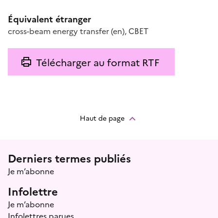
Équivalent étranger
cross-beam energy transfer
(en)
,
CBET
Télécharger au format RTF
Haut de page
Menu prefooter
Derniers termes publiés
Je m’abonne
Infolettre
Je m’abonne
Infolettres parues