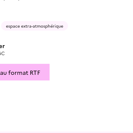
espace extra-atmosphérique
er
GC
 au format RTF