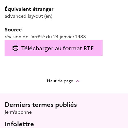
Équivalent étranger
advanced lay-out
(en)
Source
révision de l'arrêté du 24 janvier 1983
Télécharger au format RTF
Haut de page
Menu prefooter
Derniers termes publiés
Je m’abonne
Infolettre