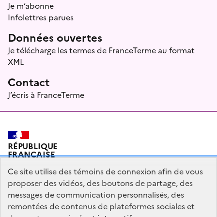
Je m’abonne
Infolettres parues
Données ouvertes
Je télécharge les termes de FranceTerme au format
XML
Contact
J’écris à FranceTerme
RÉPUBLIQUE
FRANÇAISE
Ce site utilise des témoins de connexion afin de vous
proposer des vidéos, des boutons de partage, des
messages de communication personnalisés, des
Plan du site
Mentions légales
Qui sommes-nous ?
remontées de contenus de plateformes sociales et
Partagez votre expérience pour améliorer les services