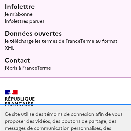
Infolettre
Je m’abonne
Infolettres parues
Données ouvertes
Je télécharge les termes de FranceTerme au format
XML
Contact
J’écris à FranceTerme
RÉPUBLIQUE
FRANÇAISE
Ce site utilise des témoins de connexion afin de vous
proposer des vidéos, des boutons de partage, des
messages de communication personnalisés, des
Plan du site
Mentions légales
Qui sommes-nous ?