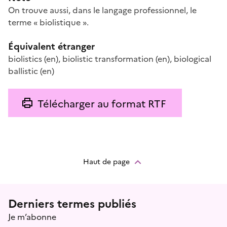
On trouve aussi, dans le langage professionnel, le
terme « biolistique ».
Équivalent étranger
biolistics
(en)
,
biolistic transformation
(en)
,
biological
ballistic
(en)
Télécharger au format RTF
Haut de page
Menu prefooter
Derniers termes publiés
Je m’abonne