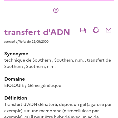
transfert d'ADN
Commenter
Imprimer
Partage
Journal officiel
du 22/09/2000
Synonyme
technique de Southern
,
Southern
, n.m.
,
transfert de
Southern
,
Southern
, n.m.
Domaine
BIOLOGIE / Génie génétique
Définition
Transfert d'ADN dénaturé, depuis un gel (agarose par
exemple) sur une membrane (nitrocellulose par
exemple), où il peut être hybridé avec un acide