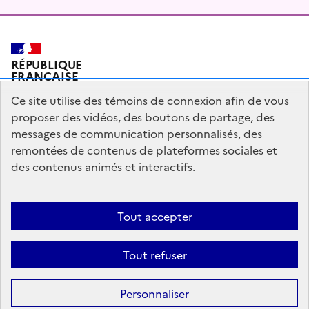
RÉPUBLIQUE
FRANÇAISE
Ce site utilise des témoins de connexion afin de vous
proposer des vidéos, des boutons de partage, des
messages de communication personnalisés, des
Plan du site
Mentions légales
Qui sommes-nous ?
remontées de contenus de plateformes sociales et
Partagez votre expérience pour améliorer les services
des contenus animés et interactifs.
publics
Accessibilité : partiellement conforme
Tout accepter
legifrance.gouv.fr
gouvernement.fr
Tout refuser
Sauf mention contraire, tous les contenus de ce site sont sous
licence
Personnaliser
etalab-2.0