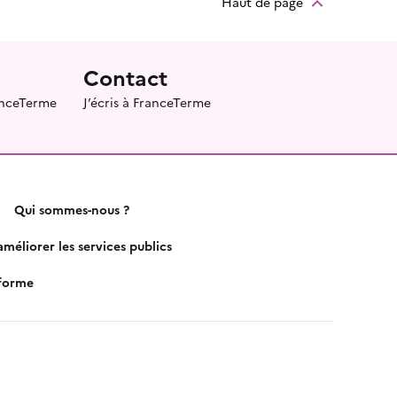
Haut de page
Contact
ranceTerme
J’écris à FranceTerme
Qui sommes-nous ?
méliorer les services publics
nforme