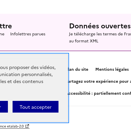
ttre
Données ouvertes
ne
Infolettres parues
Je télécharge les termes de F
au format XML
vous proposer des vidéos,
Plan du site
Mentions légales
nication personnalisés,
les et des contenus
Partagez votre expérience pour a
Accessibilité : partiellement co
r
Tout accepter
ence etalab-2.0