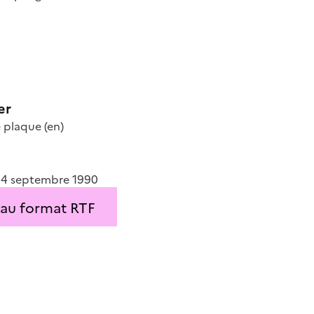
er
 plaque
(en)
u 14 septembre 1990
 au format RTF