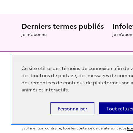
Menu prefooter
Derniers termes publiés
Infole
Je m’abonne
Je m’abon
Ce site utilise des témoins de connexion afin de 
des boutons de partage, des messages de commu
RÉPUBLIQUE
FRANÇAISE
des remontées de contenus de plateformes socia
animés et interactifs.
Personnaliser
Tout refuse
legifrance.gouv.fr
gouvernement.fr
Sauf mention contraire, tous les contenus de ce site sont sous
lic