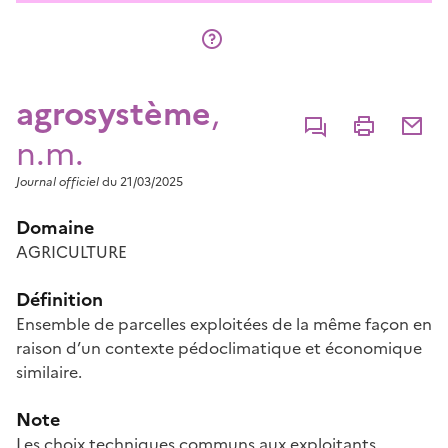
agrosystème
,
Commenter
Imprimer
Partage
n.m.
Journal officiel
du 21/03/2025
Domaine
AGRICULTURE
Définition
Ensemble de parcelles exploitées de la même façon en
raison d’un contexte pédoclimatique et économique
similaire.
Note
Les choix techniques communs aux exploitants