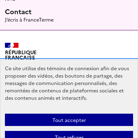
Contact
J’écris à FranceTerme
RÉPUBLIQUE
FRANÇAISE
Ce site utilise des témoins de connexion afin de vous
proposer des vidéos, des boutons de partage, des
messages de communication personnalisés, des
Plan du site
Mentions légales
Qui sommes-nous ?
remontées de contenus de plateformes sociales et
Partagez votre expérience pour améliorer les services
des contenus animés et interactifs.
publics
Accessibilité : partiellement conforme
Tout accepter
legifrance.gouv.fr
gouvernement.fr
Tout refuser