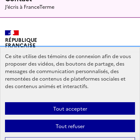
J’écris à FranceTerme
RÉPUBLIQUE
FRANÇAISE
Ce site utilise des témoins de connexion afin de vous
proposer des vidéos, des boutons de partage, des
messages de communication personnalisés, des
Plan du site
Mentions légales
Qui sommes-nous ?
remontées de contenus de plateformes sociales et
Partagez votre expérience pour améliorer les services
des contenus animés et interactifs.
publics
Accessibilité : partiellement conforme
Tout accepter
legifrance.gouv.fr
gouvernement.fr
Tout refuser