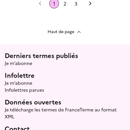
Précédent
1
2
3
Suivant
Haut de page
Menu prefooter
Derniers termes publiés
Je m’abonne
Infolettre
Je m’abonne
Infolettres parues
Données ouvertes
Je télécharge les termes de FranceTerme au format
XML
Contact