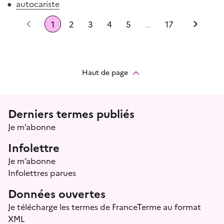
autocariste
Précédent
1
2
3
4
5
...
17
Suiv
Haut de page
Menu prefooter
Derniers termes publiés
Je m’abonne
Infolettre
Je m’abonne
Infolettres parues
Données ouvertes
Je télécharge les termes de FranceTerme au format
XML