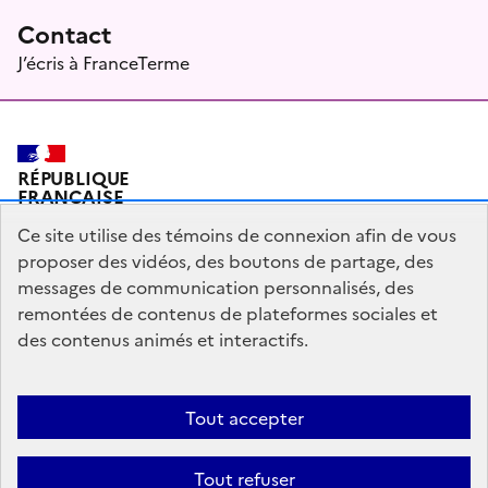
Contact
J’écris à FranceTerme
RÉPUBLIQUE
FRANÇAISE
Ce site utilise des témoins de connexion afin de vous
proposer des vidéos, des boutons de partage, des
messages de communication personnalisés, des
Plan du site
Mentions légales
Qui sommes-nous ?
remontées de contenus de plateformes sociales et
Partagez votre expérience pour améliorer les services
des contenus animés et interactifs.
publics
Accessibilité : partiellement conforme
Tout accepter
legifrance.gouv.fr
gouvernement.fr
Tout refuser