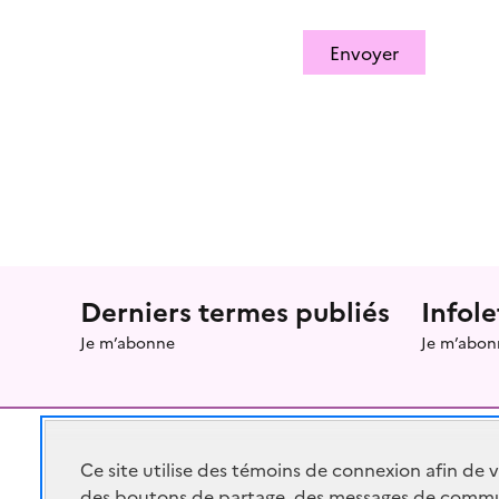
Envoyer
Menu prefooter
Derniers termes publiés
Infole
Je m’abonne
Je m’abon
Ce site utilise des témoins de connexion afin de 
des boutons de partage, des messages de commu