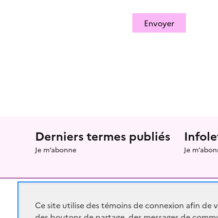
Envoyer
Menu prefooter
Derniers termes publiés
Infole
Je m’abonne
Je m’abon
Ce site utilise des témoins de connexion afin de 
des boutons de partage, des messages de commu