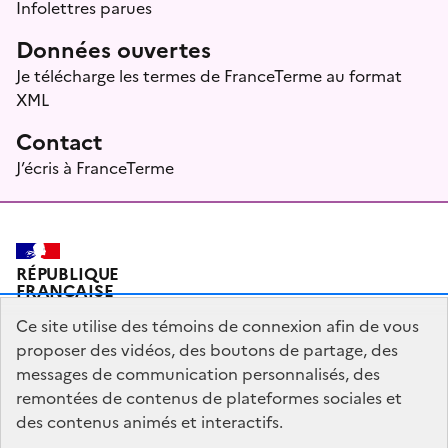
Infolettres parues
Données ouvertes
Je télécharge les termes de FranceTerme au format
XML
Contact
J’écris à FranceTerme
RÉPUBLIQUE
FRANÇAISE
Ce site utilise des témoins de connexion afin de vous
proposer des vidéos, des boutons de partage, des
messages de communication personnalisés, des
Plan du site
Mentions légales
Qui sommes-nous ?
remontées de contenus de plateformes sociales et
Partagez votre expérience pour améliorer les services
des contenus animés et interactifs.
publics