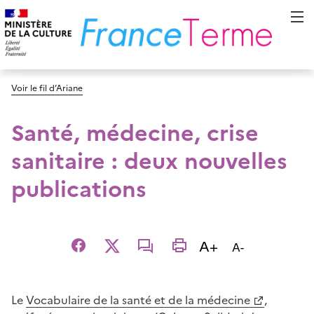
Voir le fil d’Ariane
Santé, médecine, crise
sanitaire : deux nouvelles
publications
Augmenter la t
A+
Diminuer la t
A-
Facebook
X
email
imprimer
Le
Vocabulaire de la santé et de la médecine
,