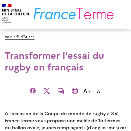
Voir le fil d’Ariane
Transformer l'essai du
rugby en français
Augmenter la t
A+
Diminuer la t
A-
Facebook
X
email
imprimer
À l’occasion de la
Coupe du monde de rugby à XV,
France
Terme vous propose une mêlée de 15 termes
du ballon ovale, jeunes remplaçants (d’anglicismes) ou