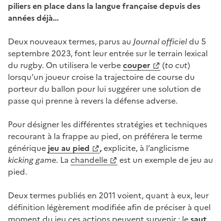
piliers
en place dans la langue
française
depuis
de
s
années déjà...
Deux nouveaux termes, parus au
Journal officiel
du 5
septembre 2023, font leur entrée sur le terrain lexical
du rugby. On utilisera le verbe
couper
(
to
cut
)
lorsqu’un joueur
croise la trajectoire de course du
porteur du ballon pour lui suggérer une solution de
passe qui prenne à revers la défense adverse.
Pour désigner les différentes stratégies et techniques
recourant à la frappe au pied, on préférera le terme
générique
jeu au pied
,
explicite, à l’anglicisme
kicking game.
La
chandelle
est un exemple de jeu au
pied.
Deux termes publiés en 2011 voient, quant à eux, leur
définition légèrement modifiée afin de préciser à quel
moment du jeu ces actions peuvent survenir : le
saut