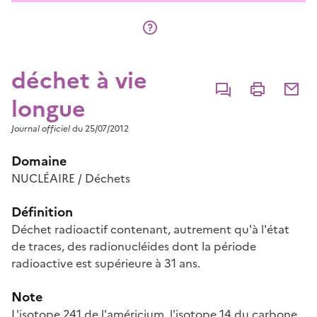
déchet à vie
Commenter
Imprimer
Partage
longue
Journal officiel
du 25/07/2012
Domaine
NUCLÉAIRE / Déchets
Définition
Déchet radioactif contenant, autrement qu'à l'état
de traces, des radionucléides dont la période
radioactive est supérieure à 31 ans.
Note
L'isotope 241 de l'américium, l'isotope 14 du carbone