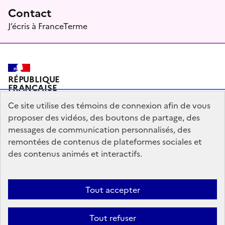
Contact
J’écris à FranceTerme
RÉPUBLIQUE
FRANÇAISE
Ce site utilise des témoins de connexion afin de vous
proposer des vidéos, des boutons de partage, des
messages de communication personnalisés, des
Plan du site
Mentions légales
Qui sommes-nous ?
remontées de contenus de plateformes sociales et
Partagez votre expérience pour améliorer les services
des contenus animés et interactifs.
publics
Accessibilité : partiellement conforme
Tout accepter
legifrance.gouv.fr
gouvernement.fr
Tout refuser