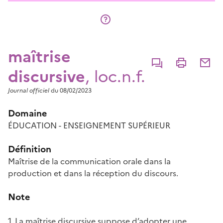
maîtrise
Commenter
Imprimer
Partage
discursive
, loc.n.f.
Journal officiel
du 08/02/2023
Domaine
ÉDUCATION - ENSEIGNEMENT SUPÉRIEUR
Définition
Maîtrise de la communication orale dans la
production et dans la réception du discours.
Note
1. La maîtrise discursive suppose d’adopter une