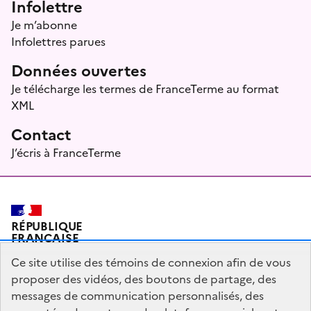
Infolettre
Je m’abonne
Infolettres parues
Données ouvertes
Je télécharge les termes de FranceTerme au format
XML
Contact
J’écris à FranceTerme
RÉPUBLIQUE
FRANÇAISE
Ce site utilise des témoins de connexion afin de vous
proposer des vidéos, des boutons de partage, des
messages de communication personnalisés, des
Plan du site
Mentions légales
Qui sommes-nous ?