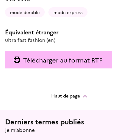
mode durable
mode express
Équivalent étranger
ultra fast fashion
(en)
Télécharger au format RTF
Haut de page
Menu prefooter
Derniers termes publiés
Je m’abonne